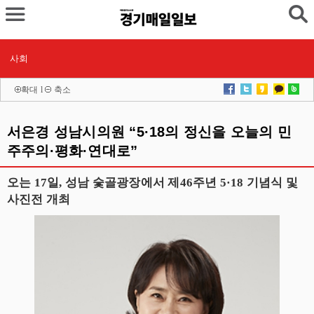
사회
확대
l
축소
서은경 성남시의원 “5·18의 정신을 오늘의 민
주주의·평화·연대로”
오는 17일, 성남 숯골광장에서 제46주년 5·18 기념식 및
사진전 개최