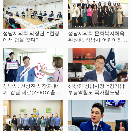
성남시의회 의장단, “현장
성남시의회 문화복지체육
에서 답을 찾다”
위원회, 성남시 어린이집
연합회와 간담회 개최
성남시, 신상진 시장과 함
신상진 성남시장, “경기남
께 '갑질 제로(ZERO)' 출근
부광역철도 국가철도망 반
길 청렴 캠페인
영에 시정 역량 집중”