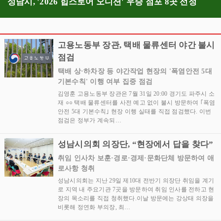
성남시, '2026 힙스토어 오디션' 우승 점포 8곳 선정
고용노동부 장관, 택배 물류센터 야간 불시
점검
택배 상·하차장 등 야간작업 현장의 '폭염안전 5대
기본수칙' 이행 여부 집중 점검
김영훈 고용노동부 장관은 7월 31일 20:00 경기도 파주시 소
재 ○○ 택배 물류센터를 사전 예고 없이 불시 방문하여 ｢폭염
안전 5대 기본수칙｣ 현장 이행 실태를 직접 점검했다. 이번
점검은 정부가 계속되…
성남시의회 의장단, “현장에서 답을 찾다”
취임 인사차 보훈·경로·경제·문화단체 방문하여 애
로사항 청취
성남시의회는 지난 29일 제10대 전반기 의장단 취임을 계기
로 지역 내 주요기관 7곳을 방문하여 취임 인사를 전하고 현
장의 목소리를 직접 청취했다.이날 방문에는 강상태 의장을
비롯해 정연화 부의장, 최…