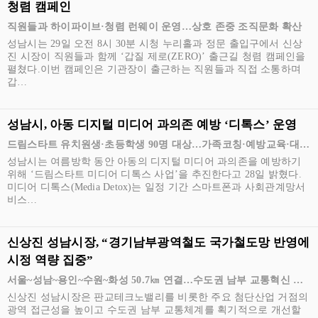
청렴 캠페인
직원들과 하이파이브·청렴 런웨이 운영…상호 존중 조직문화 확산
성남시는 29일 오전 8시 30분 시청 누리홀과 정문 출입구에서 신상
진 시장이 직원들과 함께 ‘갑질 제로(ZERO)’ 출근길 청렴 캠페인을
펼쳤다.이번 캠페인은 기관장이 출근하는 직원들과 직접 소통하며
갑…
성남시, 아동 디지털 미디어 과의존 예방 ‘디톡스’ 운영
드림스타트 유치원생·초등학생 90명 대상…가족코칭·예방교육·대안
활동 지원
성남시는 여름방학 동안 아동의 디지털 미디어 과의존을 예방하기
위해 ‘드림스타트 미디어 디톡스 사업’을 추진한다고 28일 밝혔다.
미디어 디톡스(Media Detox)는 일정 기간 스마트폰과 사회관계망서
비스…
신상진 성남시장, “경기남부광역철도 국가철도망 반영에
시정 역량 집중”
서울~성남~용인~수원~화성 50.7㎞ 연결…수도권 남부 교통혁신 핵
심 노선
신상진 성남시장은 판교테크노밸리를 비롯한 주요 첨단산업 거점의
광역 접근성을 높이고 수도권 남부 교통체계를 획기적으로 개선할