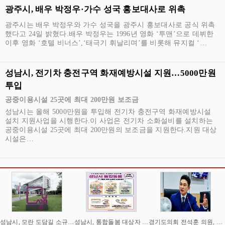
광주시, 배우 박정우·가수 성국 홍보대사로 위촉
광주시는 배우 박정우와 가수 성국을 광주시 홍보대사로 공식 위촉
했다고 24일 밝혔다.배우 박정우는 1996년 영화 ‘투맨’으로 데뷔한
이후 영화 ‘호텔 비너스’,‘태극기 휘날리며’를 비롯해 뮤지컬 ‘…
성남시, 전기차 충전구역 화재예방시설 지원…5000만원
투입
공중이용시설 25곳에 최대 200만원 보조금
성남시는 올해 5000만원을 투입해 전기차 충전구역 화재예방시설
설치 지원사업을 시행한다.이 사업은 전기차 소화설비를 설치하는
공중이용시설 25곳에 최대 200만원의 보조금을 지원한다.지원 대상
시설은…
성남시, 모란 도담길 소규모 점포 청년창업 39명 본격 지원
성남시, 통합돌봄 대상자 집중 발굴 나서 '내 집에서 건강하게'
경기도의회 전석훈 의원, WEF 통해 경기도의 세계화 전략 기획해야