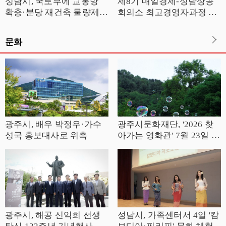
성남시, 국토부에 교통망
제8기 매일경제-성남상공
확충·분당 재건축 물량제한
회의소 최고경영자과정 모
철회 요청
집
문화
광주시, 배우 박정우·가수
광주시문화재단, '2026 찾
성국 홍보대사로 위촉
아가는 영화관' 7월 23일 노
곡어린이공원서 2회차 개
최
광주시, 해공 신익희 선생
성남시, 가족센터서 4일 '캄