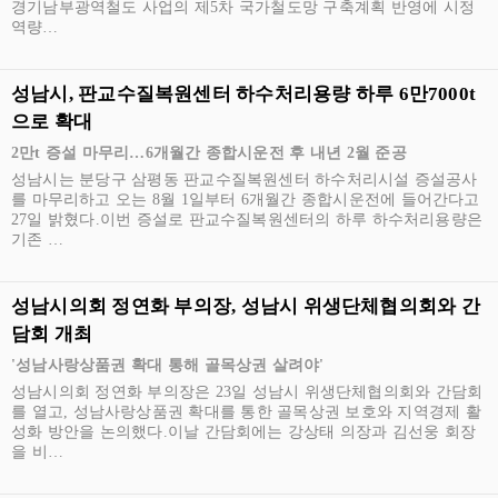
경기남부광역철도 사업의 제5차 국가철도망 구축계획 반영에 시정
역량…
성남시, 판교수질복원센터 하수처리용량 하루 6만7000t
으로 확대
2만t 증설 마무리…6개월간 종합시운전 후 내년 2월 준공
성남시는 분당구 삼평동 판교수질복원센터 하수처리시설 증설공사
를 마무리하고 오는 8월 1일부터 6개월간 종합시운전에 들어간다고
27일 밝혔다.이번 증설로 판교수질복원센터의 하루 하수처리용량은
기존 …
성남시의회 정연화 부의장, 성남시 위생단체협의회와 간
담회 개최
'성남사랑상품권 확대 통해 골목상권 살려야'
성남시의회 정연화 부의장은 23일 성남시 위생단체협의회와 간담회
를 열고, 성남사랑상품권 확대를 통한 골목상권 보호와 지역경제 활
성화 방안을 논의했다.이날 간담회에는 강상태 의장과 김선웅 회장
을 비…