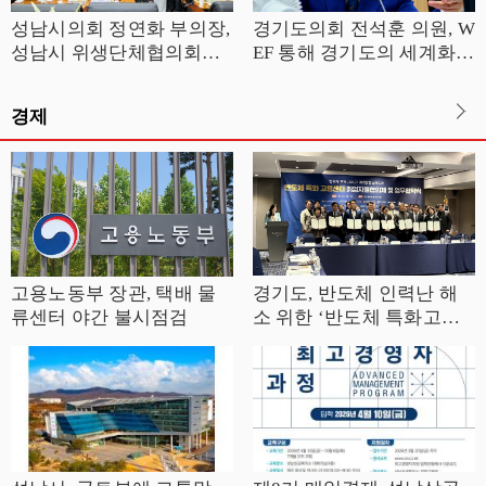
성남시의회 정연화 부의장,
경기도의회 전석훈 의원, W
성남시 위생단체협의회와
EF 통해 경기도의 세계화
간담회 개최
전략 기획해야
경제
고용노동부 장관, 택배 물
경기도, 반도체 인력난 해
류센터 야간 불시점검
소 위한 ‘반도체 특화고용
센터’ 본격 가동