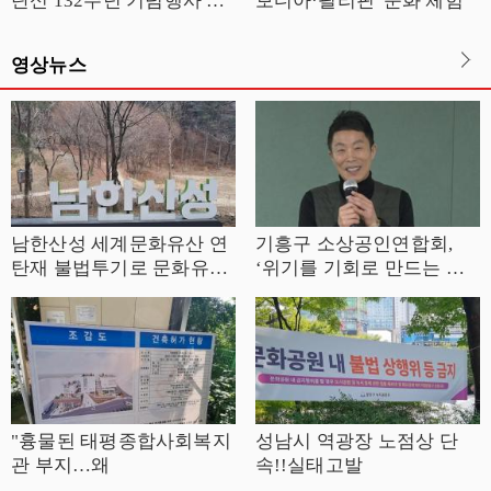
탄신 132주년 기념행사 개
보디아·필리핀' 문화 체험
최…독립·민주주의 정신 계
승 다짐
영상뉴스
남한산성 세계문화유산 연
기흥구 소상공인연합회,
탄재 불법투기로 문화유산
‘위기를 기회로 만드는 탄
훼손.
소중립’ 역량강화 교육 성
료
"흉물된 태평종합사회복지
성남시 역광장 노점상 단
관 부지…왜
속!!실태고발