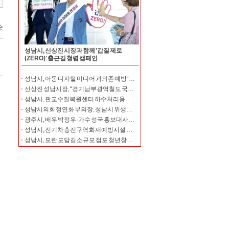
성남시, 신상진 시장과 함께 '갑질 제로
(ZERO)' 출근길 청렴 캠페인
성남시, 아동 디지털 미디어 과의존 예방 ‘디톡스’ 운영
신상진 성남시장, “경기남부광역철도 국가철도망 반영에 시정 역량 집중”
성남시, 판교수질복원센터 하수처리용량 하루 6만7000t으로 확대
성남시의회 정연화 부의장, 성남시 위생단체협의회와 간담회 개최
광주시, 배우 박정우·가수 성국 홍보대사로 위촉
성남시, 전기차 충전구역 화재예방시설 지원…5000만원 투입
성남시, 모란 도담길 소규모 점포 청년창업 39명 본격 지원