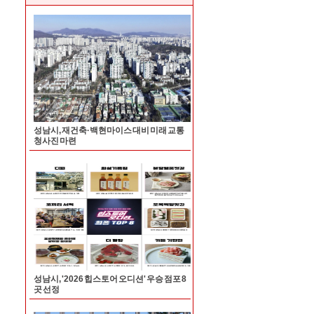
성남시, 재건축·백현마이스 대비 미래 교통
청사진 마련
성남시, '2026 힙스토어 오디션' 우승 점포 8
곳 선정