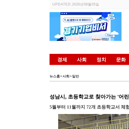
UPDATED.
2026년 08월 05일
경제
사회
정치
문화
뉴스홈
>
사회
>
일반