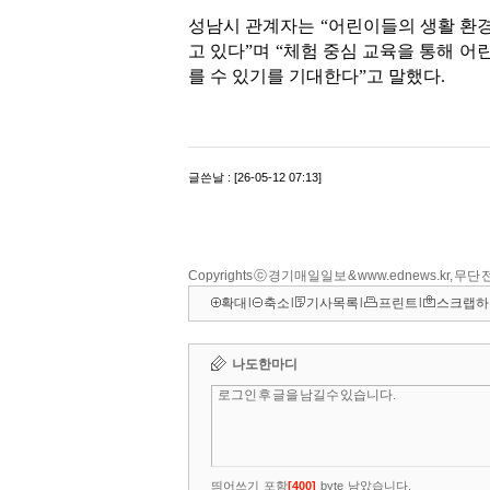
Copyrights ⓒ 경기매일일보 & www.ednews.kr, 무
확대
l
축소
l
기사목록
l
프린트
l
스크랩하