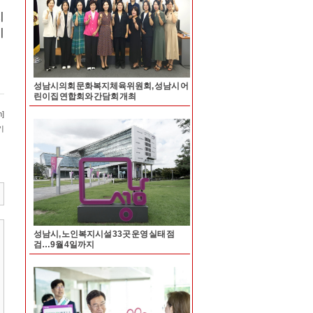
성남시의회 문화복지체육위원회, 성남시 어
린이집 연합회와 간담회 개최
성남시, 노인복지시설 33곳 운영 실태 점
검…9월 4일까지