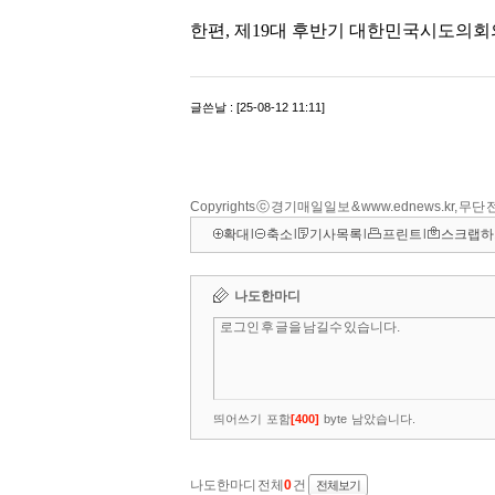
Copyrights ⓒ 경기매일일보 & www.ednews.kr, 무
확대
l
축소
l
기사목록
l
프린트
l
스크랩하