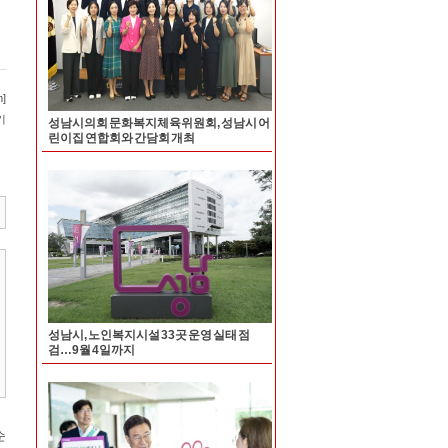
성남시의회 문화복지체육위원회, 성남시 어
린이집 연합회와 간담회 개최
성남시, 노인복지시설 33곳 운영 실태 점
검…9월 4일까지