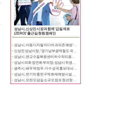
성남시, 신상진 시장과 함께 '갑질 제로
(ZERO)' 출근길 청렴 캠페인
성남시, 아동 디지털 미디어 과의존 예방 ‘디톡스’ 운영
신상진 성남시장, “경기남부광역철도 국가철도망 반영에 시정 역량 집중”
성남시, 판교수질복원센터 하수처리용량 하루 6만7000t으로 확대
성남시의회 정연화 부의장, 성남시 위생단체협의회와 간담회 개최
광주시, 배우 박정우·가수 성국 홍보대사로 위촉
성남시, 전기차 충전구역 화재예방시설 지원…5000만원 투입
성남시, 모란 도담길 소규모 점포 청년창업 39명 본격 지원