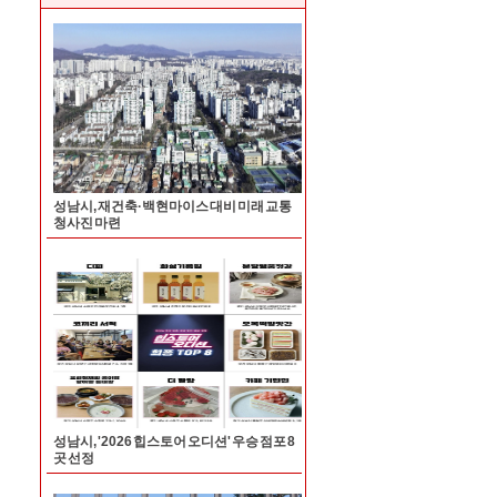
성남시, 재건축·백현마이스 대비 미래 교통
청사진 마련
성남시, '2026 힙스토어 오디션' 우승 점포 8
곳 선정