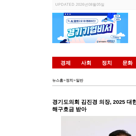
UPDATED.
2026년 08월 05일
경제
사회
정치
문화
뉴스홈
>
정치
>
일반