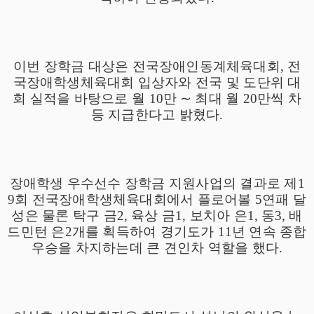
이번 장학금 대상은 전국장애인동계체육대회
,
전
국장애학생체육대회 입상자와 전국 및 도단위 대
회 실적을 바탕으로 월
10
만
∼
최대 월
20
만씩 차
등 지급한다고 밝혔다
.
장애학생 우수선수 장학금 지원사업의 결과로 제
1
9
회 전국장애학생체육대회에서 플로어볼
5
연패 달
성은 물론 탁구 금
2,
육상 금
1,
보치아 은
1,
동
3,
배
드민턴 은
2
개를 획득하여 경기도가
11
년 연속 종합
우승을 차지하는데 큰 견인차 역할을 했다
.