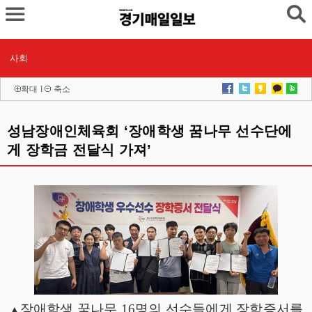
사회
확대
l
축소
성남장애인체육회 ‘장애학생 꿈나무 선수단에
게 장학금 전달식 가져’
장애학생 꿈나무
16
명의 선수들에게 장학증서를
▲