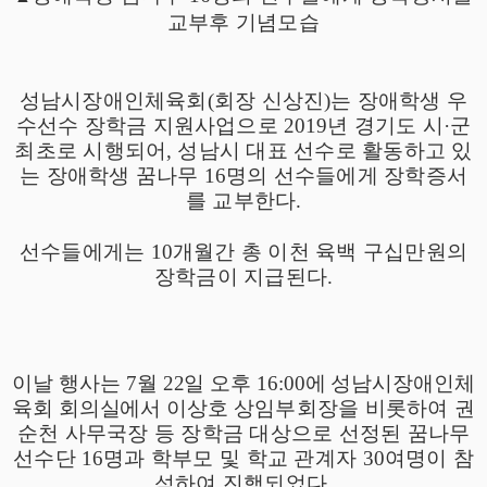
교부후 기념모습
성남시장애인체육회
(
회장 신상진
)
는 장애학생 우
수선수 장학금 지원사업으로
2019
년 경기도 시
·
군
최초로 시행되어
,
성남시 대표 선수로 활동하고 있
는 장애학생 꿈나무
16
명의 선수들에게 장학증서
를 교부한다
.
선수들에게는
10
개월간 총 이천 육백 구십만원의
장학금이 지급된다
.
이날 행사는
7
월
22
일 오후
16:00
에 성남시장애인체
육회 회의실에서 이상호
상임부회장을 비롯하여 권
순천 사무국장 등 장학금 대상으로 선정된 꿈나무
선수단
16
명과 학부모 및 학교 관계자
30
여명이 참
석하여 진행되었다
.