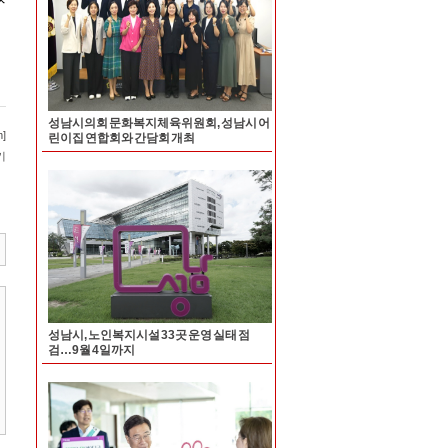
성남시의회 문화복지체육위원회, 성남시 어
린이집 연합회와 간담회 개최
성남시, 노인복지시설 33곳 운영 실태 점
검…9월 4일까지