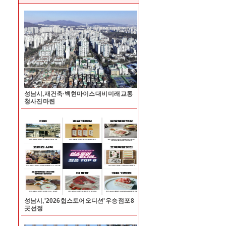
성남시, 재건축·백현마이스 대비 미래 교통
청사진 마련
성남시, '2026 힙스토어 오디션' 우승 점포 8
곳 선정