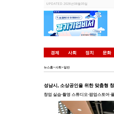
UPDATED.
2026년 08월 05일
경제
사회
정치
문화
뉴스홈
>
사회
>
일반