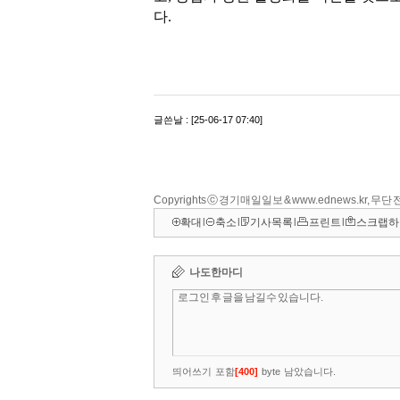
Copyrights ⓒ 경기매일일보 & www.ednews.kr, 무
확대
l
축소
l
기사목록
l
프린트
l
스크랩하