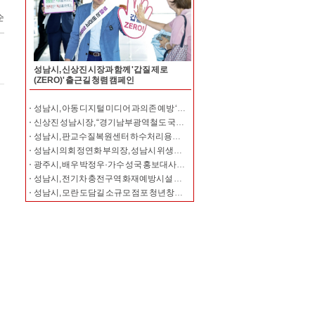
성남시, 신상진 시장과 함께 '갑질 제로
(ZERO)' 출근길 청렴 캠페인
성남시, 아동 디지털 미디어 과의존 예방 ‘디톡스’ 운영
신상진 성남시장, “경기남부광역철도 국가철도망 반영에 시정 역량 집중”
성남시, 판교수질복원센터 하수처리용량 하루 6만7000t으로 확대
성남시의회 정연화 부의장, 성남시 위생단체협의회와 간담회 개최
광주시, 배우 박정우·가수 성국 홍보대사로 위촉
성남시, 전기차 충전구역 화재예방시설 지원…5000만원 투입
성남시, 모란 도담길 소규모 점포 청년창업 39명 본격 지원